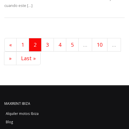
cuando este […]
«
1
2
3
4
5
…
10
…
»
Last »
MAXIRENT IBIZA
Alquiler motos Ibiza
Blog