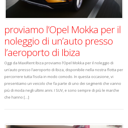
proviamo l’Opel Mokka per il
noleggio di un’auto presso
l’aeroporto di Ibiza
Oggi da MaxiRent Ibiza proviamo l’Opel Mokka per il noleggio di
un’auto presso l’aeroporto di Ibiza, disponibile nella nostra flotta per
percorrere tutta l’isola in modo comodo. In questa occasione, vi
presentiamo un veicolo che fa parte di uno dei segmenti che vanno
più di moda negli ultimi anni. I SUV, e sono sempre di più le marche
che hanno […]