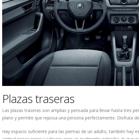
Plazas traseras
Las plazas traseras son amplias y pensada para llevar hasta tres p
plano y permite que reposa una persona perfectamente. Disfruta d
Hay espacio suficiente para las piernas de un adulto, también hay e
central posee reposa cabezas pero es realmente estrecha, lo que pe