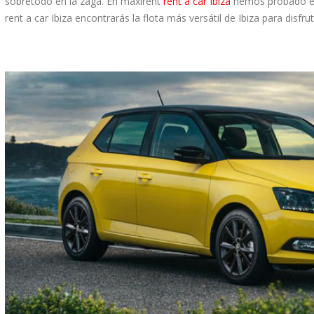
sobretodo en la zaga. En maxirent
rent a car Ibiza
hemos probado el 
rent a car Ibiza encontrarás la flota más versátil de Ibiza para disfrut