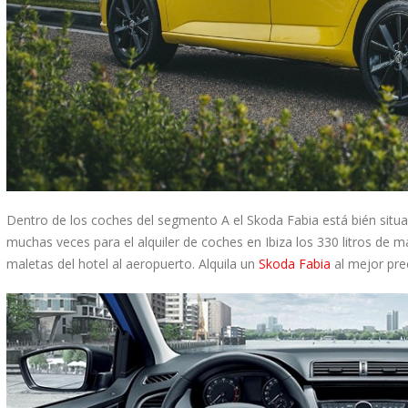
Dentro de los coches del segmento A el Skoda Fabia está bién situa
muchas veces para el alquiler de coches en Ibiza los 330 litros de 
maletas del hotel al aeropuerto. Alquila un
Skoda Fabia
al mejor pre