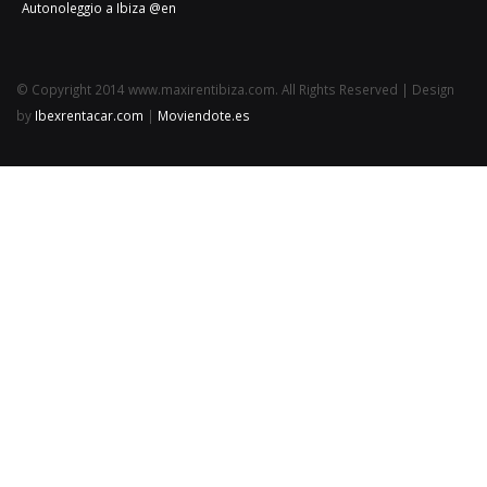
Autonoleggio a Ibiza @en
© Copyright 2014 www.maxirentibiza.com. All Rights Reserved | Design
by
Ibexrentacar.com
|
Moviendote.es