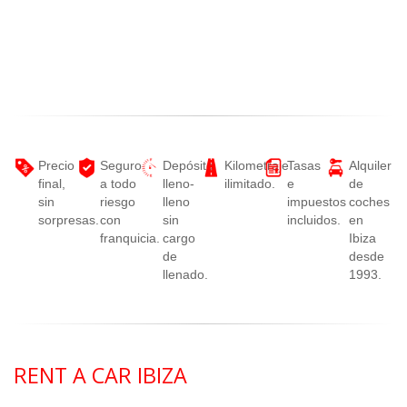
Precio
Seguro
Depósito
Kilometraje
Tasas
Alquiler
final,
a todo
lleno-
ilimitado.
e
de
sin
riesgo
lleno
impuestos
coches
sorpresas.
con
sin
incluidos.
en
franquicia.
cargo
Ibiza
de
desde
llenado.
1993.
RENT A CAR IBIZA