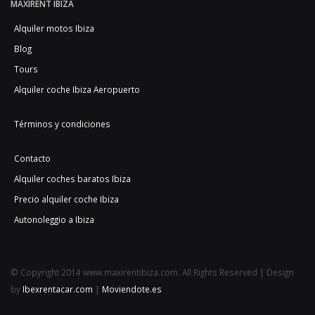
MAXIRENT IBIZA
Alquiler motos Ibiza
Blog
Tours
Alquiler coche Ibiza Aeropuerto
Términos y condiciones
Contacto
Alquiler coches baratos Ibiza
Precio alquiler coche Ibiza
Autonoleggio a Ibiza
© Copyright 2014 www.maxirentibiza.com. All Rights Reserved | Design
by
Ibexrentacar.com
|
Moviendote.es