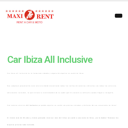
Car Ibiza All Inclusive
Car Ibiza all inclusive es la forma más cómoda y segura de alquilar un coche en Ibiza.
Nos complace presentarles este servicio dónde encontrarán todas las tarifas de nuestros vehículos con todos los servicios
adicionales incluidos, lo que evitará la incertidumbre de no saber qué le costará su vehículo cuando llegue a recogerlo.
Con nuestro servicio
All Inclusive
ya puede alquilar su coche con precios cerrados y disfrutar de sus vacaciones en Ibiza!
Si tienes más de 26 años y tienes pensado reservar más de 2 días un coche o una moto en Ibiza, ¡no lo dudes! Tenemos los
mejores precios todo incluido.